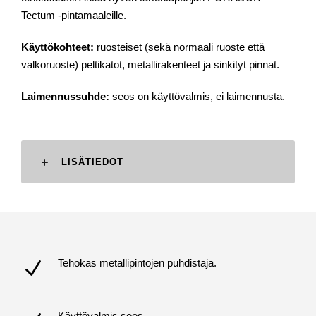
Tectum -pintamaaleille.
Käyttökohteet:
ruosteiset (sekä normaali ruoste että
valkoruoste) peltikatot, metallirakenteet ja sinkityt pinnat.
Laimennussuhde:
seos on käyttövalmis, ei laimennusta.
LISÄTIEDOT
Tehokas metallipintojen puhdistaja.
Käyttövalmis seos.