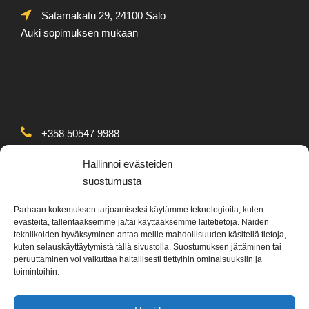
Satamakatu 29, 24100 Salo
Auki sopimuksen mukaan
+358 50547 9988
Arkipäivisin klo. 8.30-16
Hallinnoi evästeiden
suostumusta
Parhaan kokemuksen tarjoamiseksi käytämme teknologioita, kuten
evästeitä, tallentaaksemme ja/tai käyttääksemme laitetietoja. Näiden
tekniikoiden hyväksyminen antaa meille mahdollisuuden käsitellä tietoja,
kuten selauskäyttäytymistä tällä sivustolla. Suostumuksen jättäminen tai
info@poracolors.fi
peruuttaminen voi vaikuttaa haitallisesti tiettyihin ominaisuuksiin ja
toimintoihin.