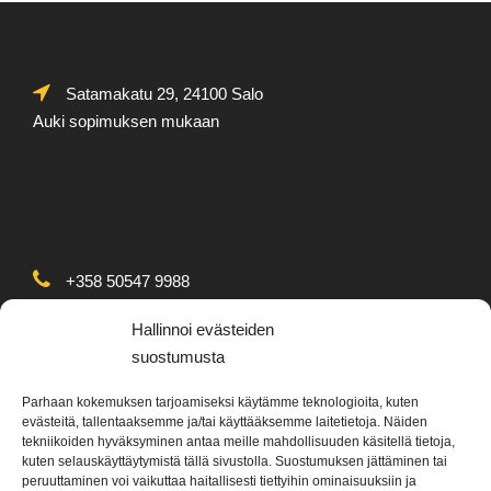
Satamakatu 29, 24100 Salo
Auki sopimuksen mukaan
+358 50547 9988
Arkipäivisin klo. 8.30-16
Hallinnoi evästeiden
suostumusta
Parhaan kokemuksen tarjoamiseksi käytämme teknologioita, kuten
evästeitä, tallentaaksemme ja/tai käyttääksemme laitetietoja. Näiden
tekniikoiden hyväksyminen antaa meille mahdollisuuden käsitellä tietoja,
kuten selauskäyttäytymistä tällä sivustolla. Suostumuksen jättäminen tai
info@poracolors.fi
peruuttaminen voi vaikuttaa haitallisesti tiettyihin ominaisuuksiin ja