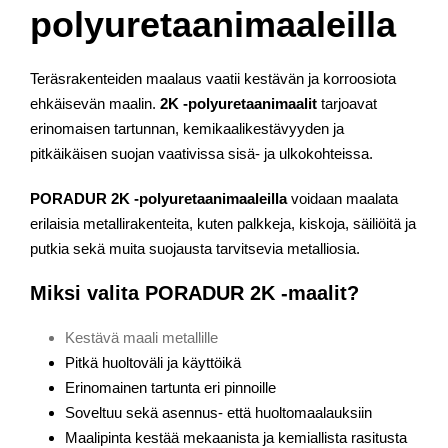
polyuretaanimaaleilla
Teräsrakenteiden maalaus vaatii kestävän ja korroosiota
ehkäisevän maalin.
2K -polyuretaanimaalit
tarjoavat
erinomaisen tartunnan, kemikaalikestävyyden ja
pitkäikäisen suojan vaativissa sisä- ja ulkokohteissa.
PORADUR 2K -polyuretaanimaaleilla
voidaan maalata
erilaisia metallirakenteita, kuten palkkeja, kiskoja, säiliöitä ja
putkia sekä muita suojausta tarvitsevia metalliosia.
Miksi valita PORADUR 2K -maalit?
Kestävä maali metallille
Pitkä huoltoväli ja käyttöikä
Erinomainen tartunta eri pinnoille
Soveltuu sekä asennus- että huoltomaalauksiin
Maalipinta kestää mekaanista ja kemiallista rasitusta