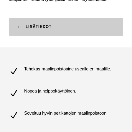
LISÄTIEDOT
Tehokas maalinpoistoaine usealle eri maalille.
Nopea ja helppokäyttöinen.
Soveltuu hyvin peltikattojen maalinpoistoon.