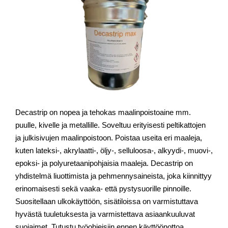
Decastrip on nopea ja tehokas maalinpoistoaine mm.
puulle, kivelle ja metallille. Soveltuu erityisesti peltikattojen
ja julkisivujen maalinpoistoon. Poistaa useita eri maaleja,
kuten lateksi-, akrylaatti-, öljy-, selluloosa-, alkyydi-, muovi-,
epoksi- ja polyuretaanipohjaisia maaleja. Decastrip on
yhdistelmä liuottimista ja pehmennysaineista, joka kiinnittyy
erinomaisesti sekä vaaka- että pystysuorille pinnoille.
Suositellaan ulkokäyttöön, sisätiloissa on varmistuttava
hyvästä tuuletuksesta ja varmistettava asiaankuuluvat
suojaimet. Tutustu työohjeisiin ennen käyttöönottoa.