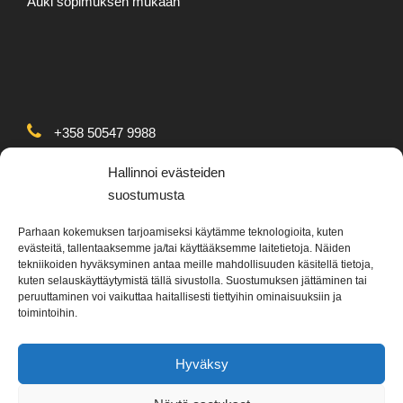
Auki sopimuksen mukaan
+358 50547 9988
Arkipäivisin klo. 8.30-16
Hallinnoi evästeiden
suostumusta
Parhaan kokemuksen tarjoamiseksi käytämme teknologioita, kuten
evästeitä, tallentaaksemme ja/tai käyttääksemme laitetietoja. Näiden
tekniikoiden hyväksyminen antaa meille mahdollisuuden käsitellä tietoja,
kuten selauskäyttäytymistä tällä sivustolla. Suostumuksen jättäminen tai
info@poracolors.fi
peruuttaminen voi vaikuttaa haitallisesti tiettyihin ominaisuuksiin ja
toimintoihin.
Hyväksy
Copyright 2022 PoraColors, kaikki oikeudet