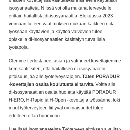
Maalien kovettajissa vaikuttavana aineena käytetään
isosyanaatteja. Niissä voi olla mukana terveydelle
erittäin haitallista di-isosyanaattia. Elokuussa 2023
voimaan tulleen vaatimuksen mukaan kaikkien niitä
työssään käyttävien ja käyttöä valvovien tulee
opiskella di-isosyanaattien käsittelyn turvallisia
työtapoja.
Olemme tiedostaneet asian ja valinneet kovettajiemme
kemikaalit siten, että haitallisen di-isosyanaatin
pitoisuus jää alle työterveysrajojen.
Täten PORADUR
-kovettajien osalta koulutusta ei tarvita.
Voitte siis
di-isosyanaattien osalta huoletta käyttää PORADUR
H-ERO, H-Rapid ja H-Open -kovettajia työssänne, toki
muut työterveyteen liittyvät ominaisuudet tulee
edelleen ottaa huomioon.
Lue lisää isosyanaateista
Työterveyslaitoksen sivuilta>