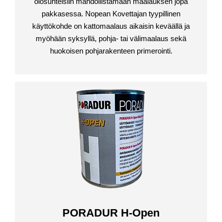
olosuhteisiin mahdollistamaan maalauksen jopa
pakkasessa. Nopean Kovettajan tyypillinen
käyttökohde on kattomaalaus aikaisin keväällä ja
myöhään syksyllä, pohja- tai välimaalaus sekä
huokoisen pohjarakenteen primerointi.
PORADUR H-Open