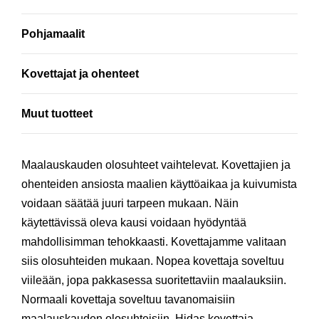
Pohjamaalit
Kovettajat ja ohenteet
Muut tuotteet
Maalauskauden olosuhteet vaihtelevat. Kovettajien ja
ohenteiden ansiosta maalien käyttöaikaa ja kuivumista
voidaan säätää juuri tarpeen mukaan. Näin
käytettävissä oleva kausi voidaan hyödyntää
mahdollisimman tehokkaasti. Kovettajamme valitaan
siis olosuhteiden mukaan. Nopea kovettaja soveltuu
viileään, jopa pakkasessa suoritettaviin maalauksiin.
Normaali kovettaja soveltuu tavanomaisiin
maalauskauden olosuhteisiin. Hidas kovettaja